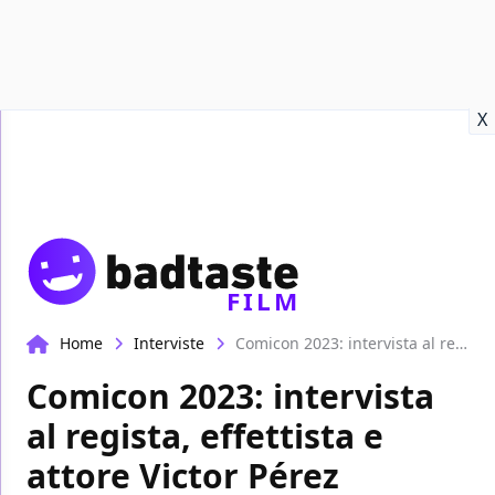
Recensioni
Format video
Marvel
Netflix
Disney+
Prime
X
FILM
Home
Interviste
Comicon 2023: intervista al regista, effettista e attore Victor Pérez
Comicon 2023: intervista
al regista, effettista e
attore Victor Pérez