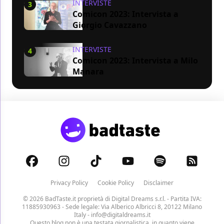
INTERVISTE
3
Comicon 2023: Intervista a
Giorgio Cavazzano
INTERVISTE
4
Comicon 2023: Intervista a Milo
Manara
Privacy Policy
Cookie Policy
Disclaimer
© 2026 BadTaste.it proprietà di
Digital Dreams s.r.l.
- Partita IVA:
11885930963 - Sede legale: Via Alberico Albricci 8, 20122 Milano
Italy -
info@digitaldreams.it
Questo blog non è una testata giornalistica, in quanto viene