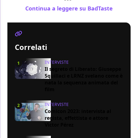
Continua a leggere su BadTaste
Correlati
INTERVISTE
1
Il segreto di Liberato: Giuseppe
Squillaci e LRNZ svelano come è
nata la sequenza animata del
film
INTERVISTE
2
Comicon 2023: intervista al
regista, effettista e attore
Victor Pérez