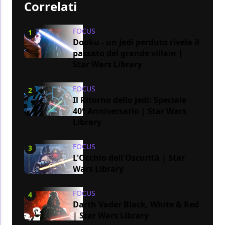
Correlati
FOCUS
1
Dooku - un Jedi perduto rivela il
passato del grande villain |
Star Wars Library
FOCUS
2
Il Ritorno dello Jedi: Speciale
40° Anniversario | Star Wars
Library
FOCUS
3
L'Occhio dell'Oscurità | Star
Wars Library
FOCUS
4
Darth Vader Black, White & Red
| Star Wars Library