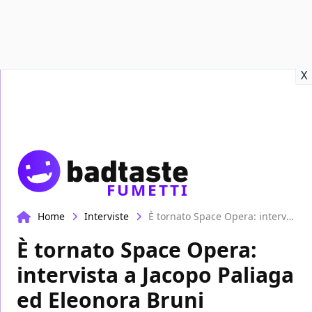
Recensioni
Format video
Marvel
Netflix
Disney+
Prime
X
FUMETTI
Home
Interviste
È tornato Space Opera: intervista a Jacopo Paliaga ed Eleonora Bruni
È tornato Space Opera:
intervista a Jacopo Paliaga
ed Eleonora Bruni