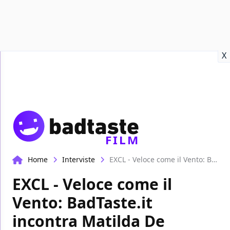
Recensioni
Format video
Marvel
Netflix
Disney+
Prime
X
FILM
Home
Interviste
EXCL - Veloce come il Vento: BadTaste.it incontra Matilda De Angelis e Stefano Accorsi
EXCL - Veloce come il
Vento: BadTaste.it
incontra Matilda De