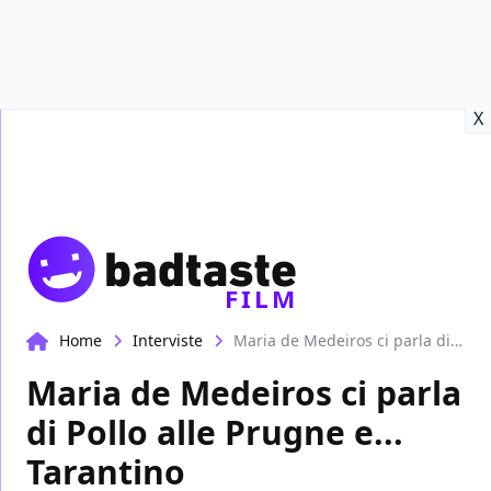
Recensioni
Format video
Marvel
Netflix
Disney+
Prime
X
FILM
Home
Interviste
Maria de Medeiros ci parla di Pollo alle Prugne e... Tarantino
Maria de Medeiros ci parla
di Pollo alle Prugne e...
Tarantino