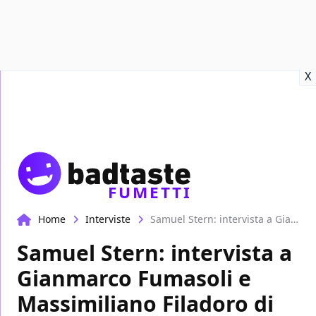
Recensioni
Format video
Marvel
Netflix
Disney+
Prime
X
FUMETTI
Home
Interviste
Samuel Stern: intervista a Gianmarco Fumasoli e Massimiliano Filadoro di Bugs Comics
Samuel Stern: intervista a
Gianmarco Fumasoli e
Massimiliano Filadoro di