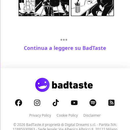
Continua a leggere su BadTaste
Privacy Policy
Cookie Policy
Disclaimer
© 2026 BadTaste.it proprietà di
Digital Dreams s.r.l.
- Partita IVA:
11885930963 - Sede legale: Via Alberico Albricci 8, 20122 Milano