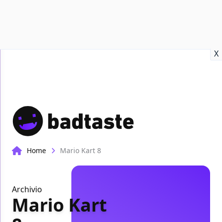
Recensioni
Format video
Marvel
Netflix
Disney+
Prime
X
Home
Mario Kart 8
Archivio
Mario Kart