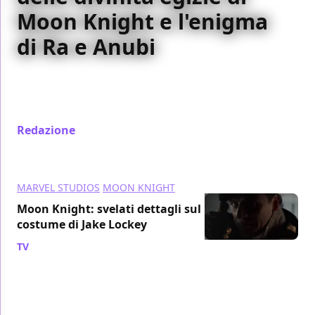
Moon Knight e l'enigma
di Ra e Anubi
All’origine delle divinità di Moon Knight: i poteri di
Khonshu, l’assenza di Ra, la prigionia di Anubi,
Taweret timoniere dell’aldilà...
Redazione
/ 22 mag 2022
MARVEL STUDIOS
MOON KNIGHT
Moon Knight: svelati dettagli sul
costume di Jake Lockey
TV
/ 19 mag 2022