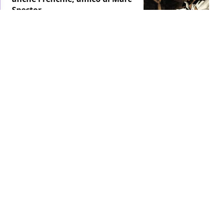
Spector
TV
/ 12 mag 2022
MARVEL STUDIOS
MOON KNIGHT
Moon Knight: lo sceneggiatore
svela chi, secondo lui, ha
organizzato l'appuntamento di
Steven nel primo episodio
TV
/ 12 mag 2022
MARVEL STUDIOS
MOON KNIGHT
Moon Knight: lo sceneggiatore
parla di Werewolf by Night e Blade
TV
/ 12 mag 2022