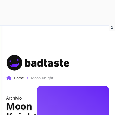
Recensioni
Format video
Marvel
Netflix
Disney+
Prime
X
Home
Moon Knight
Archivio
Moon