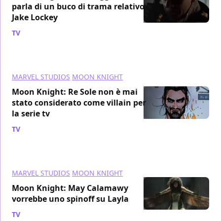
parla di un buco di trama relativo a
Jake Lockey
TV
/ 17 mag 2022
MARVEL STUDIOS
MOON KNIGHT
Moon Knight: Re Sole non è mai
stato considerato come villain per
la serie tv
TV
/ 17 mag 2022
MARVEL STUDIOS
MOON KNIGHT
Moon Knight: May Calamawy
vorrebbe uno spinoff su Layla
TV
/ 16 mag 2022