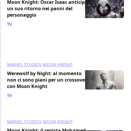
Moon Knight: Oscar Isaac anticipa
un suo ritorno nei panni del
personaggio
TV
/ 10 ott 2022
MARVEL STUDIOS
MOON KNIGHT
Werewolf by Night: al momento
non ci sono piani per un crossover
con Moon Knight
TV
/ 14 set 2022
MARVEL STUDIOS
MOON KNIGHT
Moon Knight: il regista Mohamed