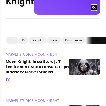
Knight
Film
TV
Fumetti
Focus
Recensioni
Recensioni
MARVEL STUDIOS
MOON KNIGHT
Moon Knight: lo scrittore Jeff
Lemire non è stato consultato per
la serie tv Marvel Studios
TV
/ 14 mar 2023
MARVEL STUDIOS
MOON KNIGHT