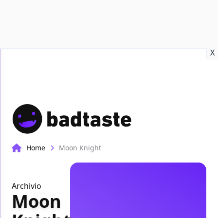
Recensioni
Format video
Marvel
Netflix
Disney+
Prime
X
Home
Moon Knight
Archivio
Moon