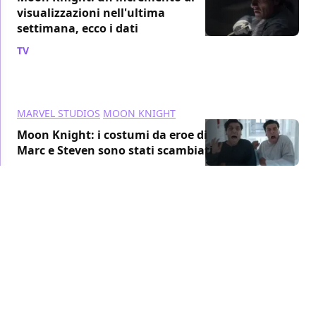
visualizzazioni nell'ultima
settimana, ecco i dati
TV
/ 03 giu 2022
MARVEL STUDIOS
MOON KNIGHT
Moon Knight: i costumi da eroe di
Marc e Steven sono stati scambiati
TV
/ 31 mag 2022
MARVEL STUDIOS
MOON KNIGHT
Moon Knight doveva essere
ambientato a New York
TV
/ 30 mag 2022