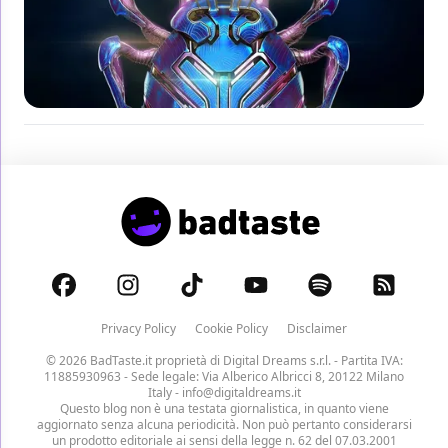
Privacy Policy
Cookie Policy
Disclaimer
© 2026 BadTaste.it proprietà di
Digital Dreams s.r.l.
- Partita IVA:
11885930963 - Sede legale: Via Alberico Albricci 8, 20122 Milano
Italy -
info@digitaldreams.it
Questo blog non è una testata giornalistica, in quanto viene
aggiornato senza alcuna periodicità. Non può pertanto considerarsi
un prodotto editoriale ai sensi della legge n. 62 del 07.03.2001