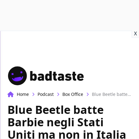
Recensioni
Format video
Marvel
Netflix
Disney+
Prime
X
Home
Podcast
Box Office
Blue Beetle batte Barbie negli Stati Uniti ma non in Italia | Box-Office
Blue Beetle batte
Barbie negli Stati
Uniti ma non in Italia