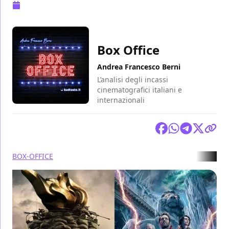
Pubblicazione:
15 aprile 2024 alle 11:06
Box Office
Andrea Francesco Berni
L’analisi degli incassi
cinematografici italiani e
internazionali
Condividi
BOX-OFFICE