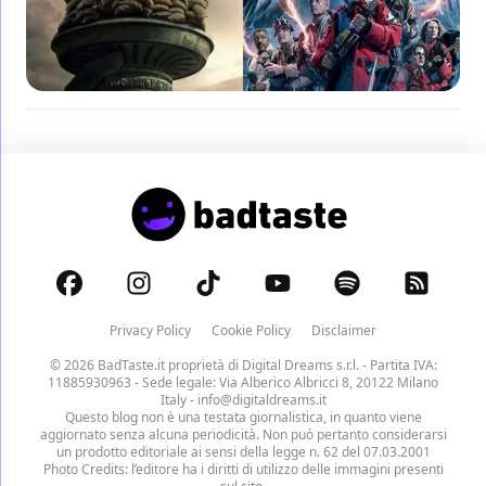
Privacy Policy
Cookie Policy
Disclaimer
© 2026 BadTaste.it proprietà di
Digital Dreams s.r.l.
- Partita IVA:
11885930963 - Sede legale: Via Alberico Albricci 8, 20122 Milano
Italy -
info@digitaldreams.it
Questo blog non è una testata giornalistica, in quanto viene
aggiornato senza alcuna periodicità. Non può pertanto considerarsi
un prodotto editoriale ai sensi della legge n. 62 del 07.03.2001
Photo Credits: l’editore ha i diritti di utilizzo delle immagini presenti