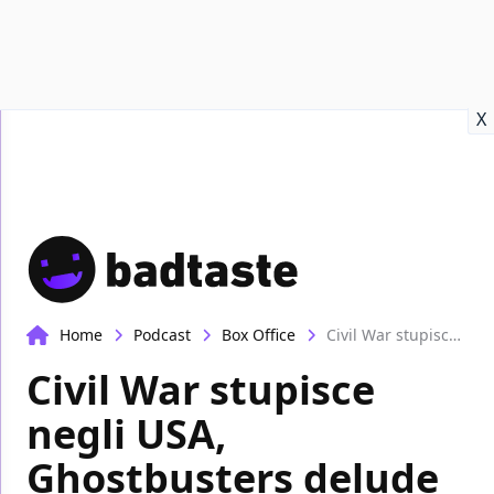
Recensioni
Format video
Marvel
Netflix
Disney+
Prime
X
Home
Podcast
Box Office
Civil War stupisce negli USA, Ghostbusters delude in Italia | Box-Office
Civil War stupisce
negli USA,
Ghostbusters delude