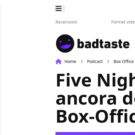
Recensioni
Format vid
Home
Podcast
Box Office
Five Nigh
ancora 
Box-Offi