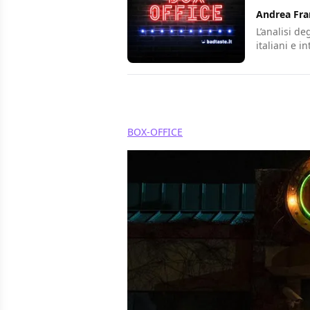
Andrea Fra
L’analisi de
italiani e i
Condividi
BOX-OFFICE