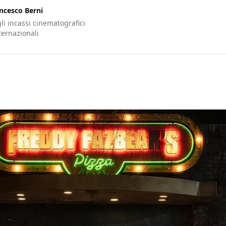
ncesco Berni
gli incassi cinematografici
nternazionali