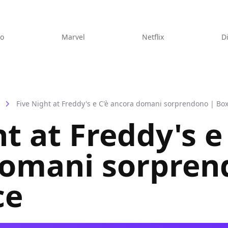
eo
Marvel
Netflix
D
Five Night at Freddy's e C'è ancora domani sorprendono | Box
t at Freddy's e
domani sorpren
ce