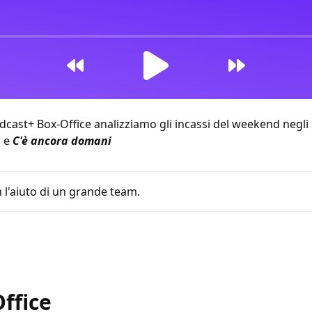
st+ Box-Office analizziamo gli incassi del weekend negli Stat
s
e
C'è ancora domani
 l'aiuto di un grande team.
 11:06
ffice