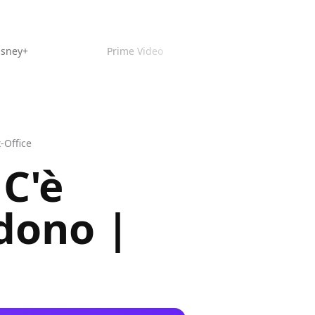
isney+
Prime Video
-Office
 C'è
dono |