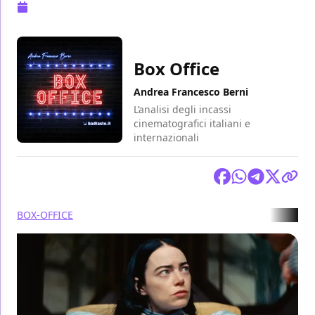
Pubblicazione:
12 febbraio 2024 alle 17:04
Box Office
Andrea Francesco Berni
L’analisi degli incassi
cinematografici italiani e
internazionali
Condividi
BOX-OFFICE