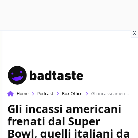
Recensioni
Format video
Marvel
Netflix
Disney+
Prime
X
Home
Podcast
Box Office
Gli incassi americani frenati dal Super Bowl, quelli italiani da Sanremo | Box-Office
Gli incassi americani
frenati dal Super
Bowl, quelli italiani da