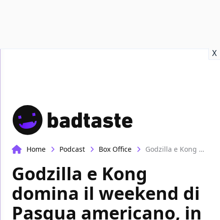
Recensioni
Format video
Marvel
Netflix
Disney+
Prime
X
Home
Podcast
Box Office
Godzilla e Kong domina il weekend di Pasqua americano, in Italia tripletta vincente | Box-Office
Godzilla e Kong
domina il weekend di
Pasqua americano, in