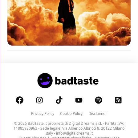
Privacy Policy
Cookie Policy
Disclaimer
© 2026 BadTaste.it proprietà di
Digital Dreams s.r.l.
- Partita IVA:
11885930963 - Sede legale: Via Alberico Albricci 8, 20122 Milano
Italy -
info@digitaldreams.it