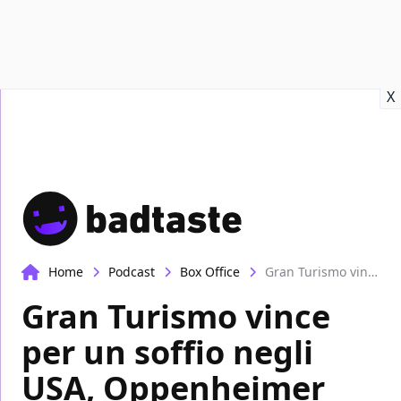
Recensioni
Format video
Marvel
Netflix
Disney+
Prime
X
Home
Podcast
Box Office
Gran Turismo vince per un soffio negli USA, Oppenheimer vola in Italia | Box-Office
Gran Turismo vince
per un soffio negli
USA, Oppenheimer