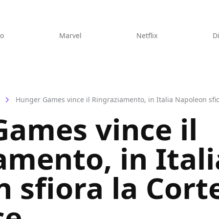
eo
Marvel
Netflix
D
Hunger Games vince il Ringraziamento, in Italia Napoleon sfior
ames vince il
amento, in Itali
sfiora la Corte
ce