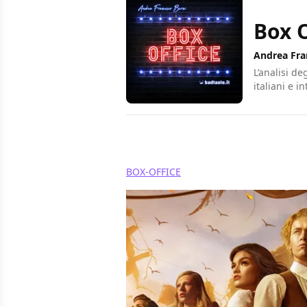
Box O
Andrea Fra
L’analisi de
italiani e i
Condividi
BOX-OFFICE