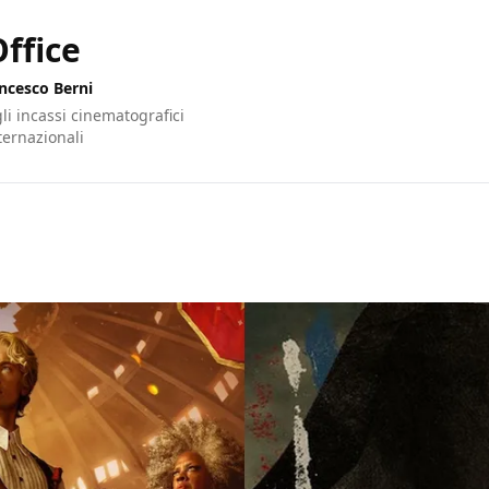
ffice
ncesco Berni
gli incassi cinematografici
nternazionali