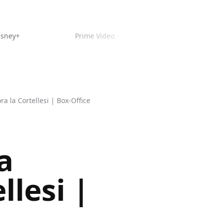
isney+
Prime Video
a la Cortellesi | Box-Office
a
llesi |