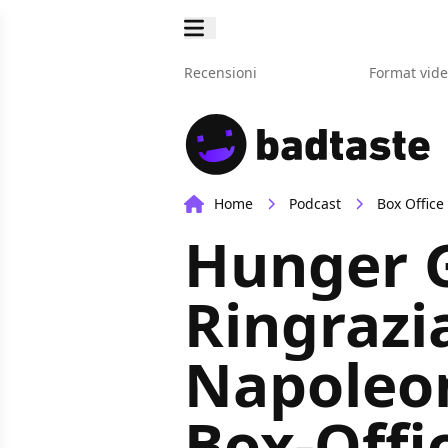
Recensioni
Format vid
Home
Podcast
Box Office
Hunger G
Ringrazi
Napoleon 
Box-Offi