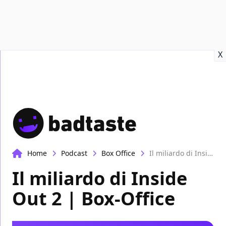
Recensioni
Format video
Marvel
Netflix
Disney+
Prime
X
Home
Podcast
Box Office
Il miliardo di Inside Out 2 | Box-Office
Il miliardo di Inside
Out 2 | Box-Office