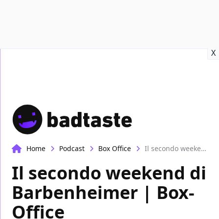
Recensioni
Format video
Marvel
Netflix
Disney+
Prime
X
Home
Podcast
Box Office
Il secondo weekend di Barbenheimer | Box-Office
Il secondo weekend di
Barbenheimer | Box-
Office