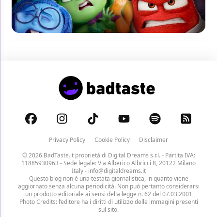
Privacy Policy
Cookie Policy
Disclaimer
© 2026 BadTaste.it proprietà di
Digital Dreams s.r.l.
- Partita IVA:
11885930963 - Sede legale: Via Alberico Albricci 8, 20122 Milano
Italy -
info@digitaldreams.it
Questo blog non è una testata giornalistica, in quanto viene
aggiornato senza alcuna periodicità. Non può pertanto considerarsi
un prodotto editoriale ai sensi della legge n. 62 del 07.03.2001
Photo Credits: l’editore ha i diritti di utilizzo delle immagini presenti
sul sito.