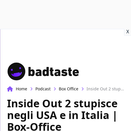
Recensioni
Format video
Marvel
Netflix
Disney+
Prime
X
Home
Podcast
Box Office
Inside Out 2 stupisce negli USA e in Italia | Box-Office
Inside Out 2 stupisce
negli USA e in Italia |
Box-Office