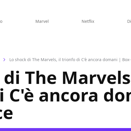
eo
Marvel
Netflix
D
Lo shock di The Marvels, il trionfo di C'è ancora domani | Box-
di The Marvels,
di C'è ancora d
ce