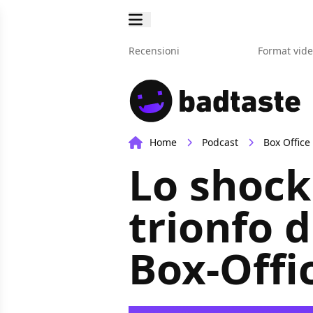
Recensioni
Format vid
Home
Podcast
Box Office
Lo shock 
trionfo 
Box-Offi