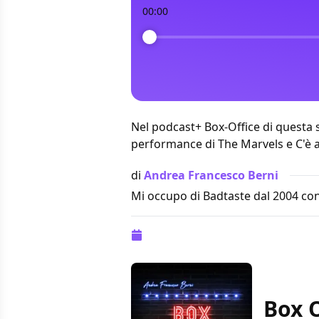
00:00
Nel podcast+ Box-Office di questa s
performance di The Marvels e C'è
di
Andrea Francesco Berni
Mi occupo di Badtaste dal 2004 con
Pubblicazione:
13 novembre 2023 al
Box O