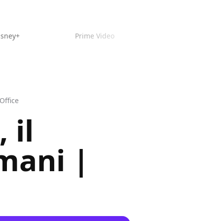
isney+
Prime Video
Office
 il
omani |