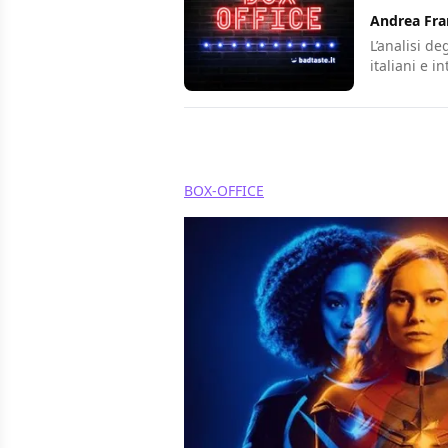
Andrea Fra
L’analisi de
italiani e i
Condividi
BOX-OFFICE