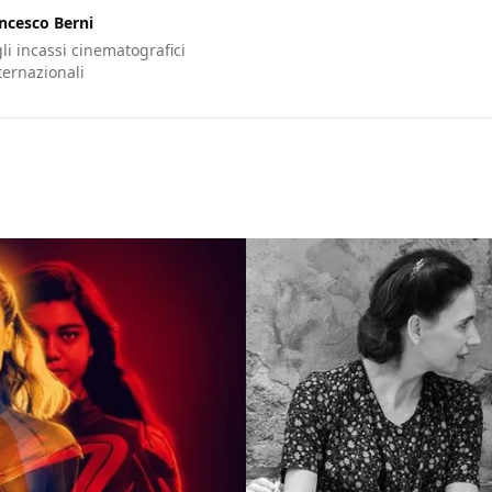
ncesco Berni
gli incassi cinematografici
nternazionali