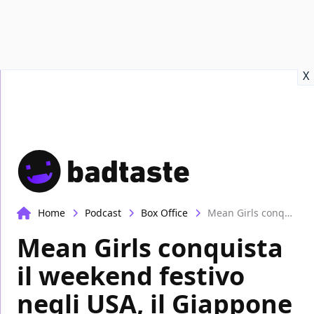
Recensioni
Format video
Marvel
Netflix
Disney+
Prime
X
Home
Podcast
Box Office
Mean Girls conquista il weekend festivo negli USA, il Giappone trionfa in Italia | Box-Office
Mean Girls conquista
il weekend festivo
negli USA, il Giappone