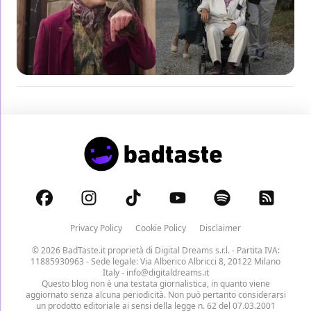
Privacy Policy
Cookie Policy
Disclaimer
© 2026 BadTaste.it proprietà di
Digital Dreams s.r.l.
- Partita IVA:
11885930963 - Sede legale: Via Alberico Albricci 8, 20122 Milano
Italy -
info@digitaldreams.it
Questo blog non è una testata giornalistica, in quanto viene
aggiornato senza alcuna periodicità. Non può pertanto considerarsi
un prodotto editoriale ai sensi della legge n. 62 del 07.03.2001