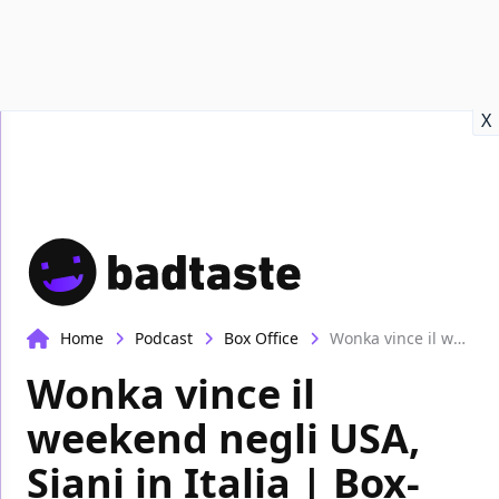
Recensioni
Format video
Marvel
Netflix
Disney+
Prime
X
Home
Podcast
Box Office
Wonka vince il weekend negli USA, Siani in Italia | Box-Office
Wonka vince il
weekend negli USA,
Siani in Italia | Box-