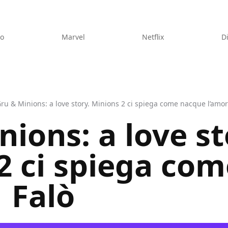
eo
Marvel
Netflix
D
ru & Minions: a love story. Minions 2 ci spiega come nacque l’amor
ions: a love st
2 ci spiega co
| Falò