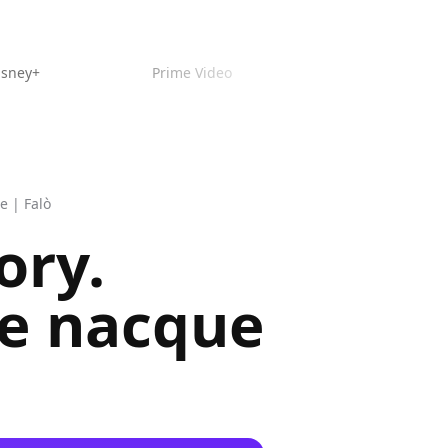
isney+
Prime Video
e | Falò
ory.
me nacque