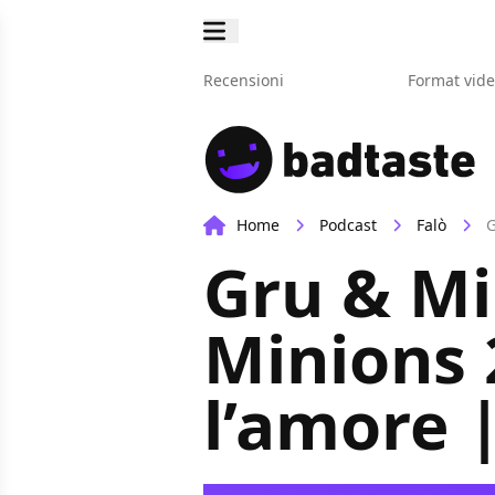
Recensioni
Format vid
Home
Podcast
Falò
G
Gru & Min
Minions 
l’amore 