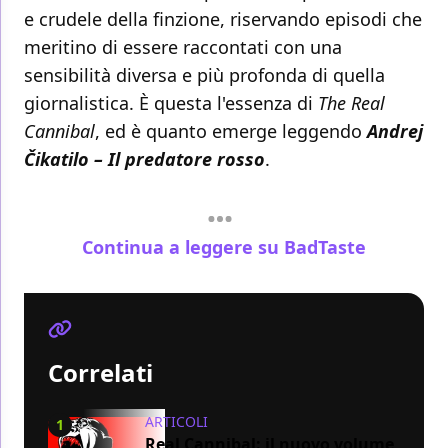
e crudele della finzione, riservando episodi che
meritino di essere raccontati con una
sensibilità diversa e più profonda di quella
giornalistica. È questa l'essenza di
The Real
Cannibal
, ed è quanto emerge leggendo
Andrej
Čikatilo – Il predatore rosso
.
Continua a leggere su BadTaste
Correlati
ARTICOLI
1
Real Cannibal: il nuovo volume