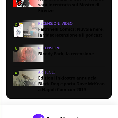
sarà incentrato sul Mostro di
Firenze
RECENSIONI VIDEO
2
Feltrinelli Comics: Nuvole nere,
la videorecensione e il podcast
RECENSIONI
3
Bloody Park, la recensione
ARTICOLI
4
Edizioni Inkiostro annuncia
Black Dog e porta Dave McKean
a Napoli Comicon 2019