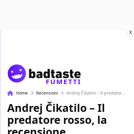
Recensioni
Format video
Marvel
Netflix
Disney+
Prime
X
FUMETTI
Home
Recensioni
Andrej Čikatilo – Il predatore rosso, la recensione
Andrej Čikatilo – Il
predatore rosso, la
recensione