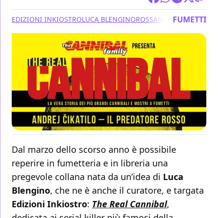
FUMETTI
EDIZIONI INKIOSTRO
LUCA BLENGINO
ROSSANO PICCIONI
Dal marzo dello scorso anno è possibile
reperire in fumetteria e in libreria una
pregevole collana nata da un’idea di
Luca
Blengino
, che ne è anche il curatore, e targata
Edizioni Inkiostro
:
The Real Cannibal
,
dedicata ai serial killer più famosi della