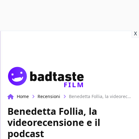
Recensioni
Format video
Marvel
Netflix
Disney+
Prime
X
FILM
Home
Recensioni
Benedetta Follia, la videorecensione e il podcast
Benedetta Follia, la
videorecensione e il
podcast