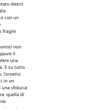
tato dietro
ata
to con un
e
 fragile
gonisti non
ppure il
edere una
i. E su tutto
, l'orsetto
i in un
i una sfiducia
ra: quella di
one.