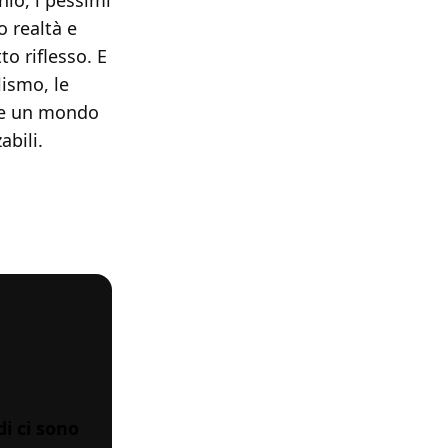
io, i pessimi
o realtà e
to riflesso. E
lismo, le
uire un mondo
abili.
di ci sono