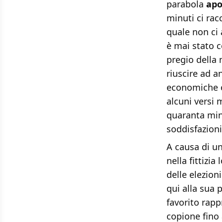
parabola
apo
minuti ci ra
quale non ci
è mai stato co
pregio della 
riuscire ad an
economiche o
alcuni versi 
quaranta min
soddisfazioni
A causa di un
nella fittizi
delle elezion
qui alla sua 
favorito rap
copione fino 