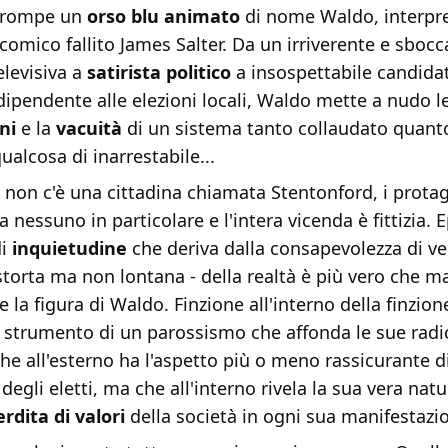
irrompe un
orso blu animato
di nome Waldo, interpre
 comico fallito James Salter. Da un irriverente e sbocc
levisiva a
satirista politico
a insospettabile candida
dipendente alle elezioni locali, Waldo mette a nudo l
ni
e la
vacuità
di un sistema tanto collaudato quanto
alcosa di inarrestabile...
a non c'è una cittadina chiamata Stentonford, i prota
a nessuno in particolare e l'intera vicenda è fittizia. E
i
inquietudine
che deriva dalla consapevolezza di v
storta ma non lontana - della realtà è più vero che ma
 la figura di Waldo. Finzione all'interno della finzione
 strumento di un parossismo che affonda le sue radic
e all'esterno ha l'aspetto più o meno rassicurante d
degli eletti, ma che all'interno rivela la sua vera natu
rdita di valori
della società in ogni sua manifestazi