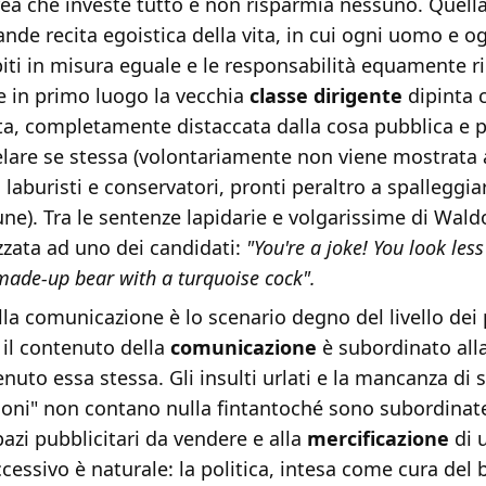
ea che investe tutto e non risparmia nessuno. Quella
ande recita egoistica della vita, in cui ogni uomo e o
ti in misura eguale e le responsabilità equamente ri
e in primo luogo la vecchia
classe dirigente
dipinta 
nta, completamente distaccata dalla cosa pubblica e 
telare se stessa (volontariamente non viene mostrata
 laburisti e conservatori, pronti peraltro a spalleggiar
). Tra le sentenze lapidarie e volgarissime di Waldo
zzata ad uno dei candidati:
"You're a joke! You look le
made-up bear with a turquoise cock".
ella comunicazione è lo scenario degno del livello dei 
 il contenuto della
comunicazione
è subordinato alla
nuto essa stessa. Gli insulti urlati e la mancanza di 
oni" non contano nulla fintantoché sono subordinate
azi pubblicitari da vendere e alla
mercificazione
di 
ccessivo è naturale: la politica, intesa come cura del