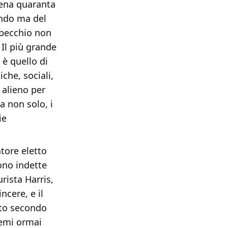
pena quaranta
endo ma del
specchio non
 Il più grande
 è quello di
iche, sociali,
 alieno per
a non solo, i
ie
tore eletto
gono indette
rista Harris,
ncere, e il
tto secondo
hemi ormai