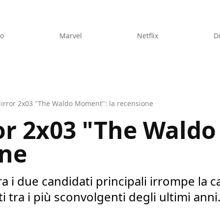
eo
Marvel
Netflix
D
irror 2x03 "The Waldo Moment": la recensione
or 2x03 "The Wald
one
ra i due candidati principali irrompe la 
tra i più sconvolgenti degli ultimi anni.