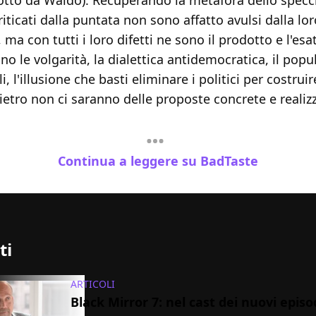
otto da Waldo). Recuperando la metafora dello specch
riticati dalla puntata non sono affatto avulsi dalla lor
, ma con tutti i loro difetti ne sono il prodotto e l'esat
o le volgarità, la dialettica antidemocratica, il popu
li, l'illusione che basti eliminare i politici per costr
ietro non ci saranno delle proposte concrete e realizz
Continua a leggere su BadTaste
ti
ARTICOLI
Black Mirror 7: nel cast dei nuovi episo