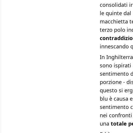
consolidati 
le quinte dal
macchietta te
terzo polo in
contraddizio
innescando qu
In Inghilterr
sono ispirati 
sentimento d
porzione - di
questo si erge
blu è causa e
sentimento ch
nei confronti 
una
totale pe