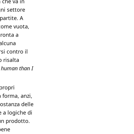
 che va in
gni settore
partite. A
come vuota,
pronta a
 alcuna
si contro il
 risalta
ss human than I
propri
 forma, anzi,
sostanza delle
 a logiche di
un prodotto.
 bene