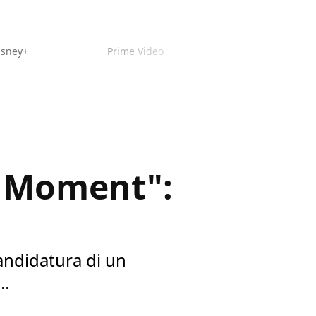
isney+
Prime Video
o Moment":
candidatura di un
..