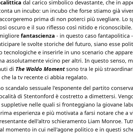
calittica
dal carico simbolico devastante, che in ap
cconta un incubo: un incubo che forse stiamo già viv
 accorgeremo prima di non poterci più svegliare. Lo 
sì oscuro e il suo riflesso così nitido e riconoscibile.
migliore
fantascienza
- in questo caso fantapolitica -
ticipare le svolte storiche del futuro, siano esse polit
 tecnologiche e inserirle in uno scenario che appare
ma assolutamente vicino per altri. In questo senso, m
uti di
The Waldo Moment
sono tra le più straordinar
 che la tv recente ci abbia regalato.
o scandalo sessuale l'esponente del partito conserva
a località di Stentonford è costretto a dimettersi. Ven
i suppletive nelle quali si fronteggiano la giovane labu
prima esperienza e più motivata a farsi notare che a vi
presentante dell'altro schieramento Liam Monroe. Tu
al momento in cui nell'agone politico e in questi sc