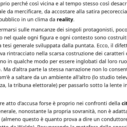
prio perché così vicina e al tempo stesso così desacra
ale da mercificare, da accostare alla satira pecoreccia
 pubblico in un clima da
reality
.
fermarsi sulle mancanze dei singoli protagonisti, po
o nel quale ogni figura e ogni contesto sono costruit
lla tesi generale sviluppata dalla puntata. Ecco, il dif
 va rintracciato nella scarsa costruzione dei caratter
ono in qualche modo per essere inglobati dal loro ru
. Ma d'altra parte la stessa narrazione non lo consen
'è a saltare da un ambiente all'altro (lo studio telev
za, la tribuna elettorale) per passarlo sotto la lente 
e atto d'accusa forse è proprio nei confronti della
ci
nerale, nonostante la propria sovranità, non è adatt
 (almeno questo è quanto prova a dire un conduttore