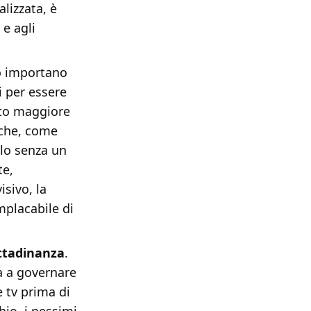
lizzata, è
 e agli
co importano
i per essere
etto maggiore
i che, come
olo senza un
te,
isivo, la
implacabile di
ttadinanza
.
a a governare
 tv prima di