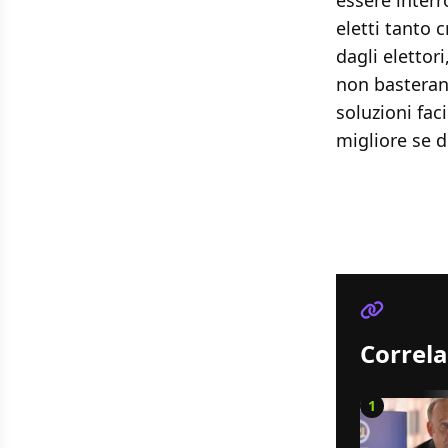
essere interr
eletti tanto c
dagli elettori
non basterann
soluzioni faci
migliore se d
Correla
1