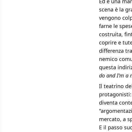
Ed è una mar
scena è la gr
vengono colpi
farne le spes
costruita, fi
coprire e tu
differenza tra
nemico comune
questa indiri
do and I'm a 
Il teatrino d
protagonisti:
diventa conte
"argomentazi
mercato, a sp
E il passo su