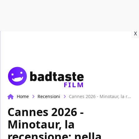
Recensioni
Format video
Marvel
Netflix
Disney+
Prime
X
FILM
Home
Recensioni
Cannes 2026 - Minotaur, la recensione: nella cattedrale brutalista di Andrey Zvyagintsev
Cannes 2026 -
Minotaur, la
recensione: nella