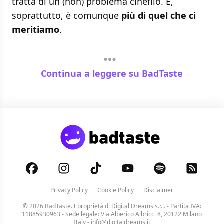
tratta di un (non) problema cinefilo. E,
soprattutto, è comunque
più di quel che ci
meritiamo
.
Continua a leggere su BadTaste
Privacy Policy
Cookie Policy
Disclaimer
© 2026 BadTaste.it proprietà di
Digital Dreams s.r.l.
- Partita IVA:
11885930963 - Sede legale: Via Alberico Albricci 8, 20122 Milano
Italy -
info@digitaldreams.it