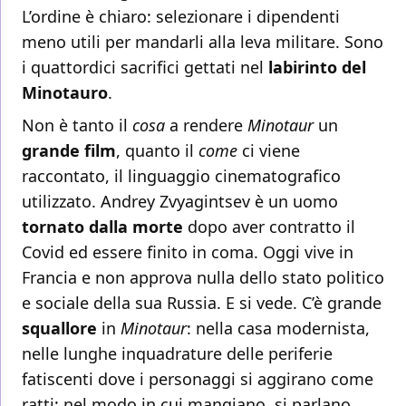
L’ordine è chiaro: selezionare i dipendenti
meno utili per mandarli alla leva militare. Sono
i quattordici sacrifici gettati nel
labirinto del
Minotauro
.
Non è tanto il
cosa
a rendere
Minotaur
un
grande film
, quanto il
come
ci viene
raccontato, il linguaggio cinematografico
utilizzato. Andrey Zvyagintsev è un uomo
tornato dalla morte
dopo aver contratto il
Covid ed essere finito in coma. Oggi vive in
Francia e non approva nulla dello stato politico
e sociale della sua Russia. E si vede. C’è grande
squallore
in
Minotaur
: nella casa modernista,
nelle lunghe inquadrature delle periferie
fatiscenti dove i personaggi si aggirano come
ratti; nel modo in cui mangiano, si parlano,