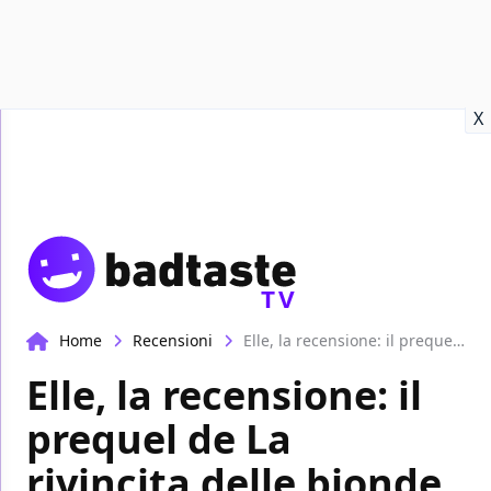
Recensioni
Format video
Marvel
Netflix
Disney+
Prime
X
TV
Home
Recensioni
Elle, la recensione: il prequel de La rivincita delle bionde è riuscito a metà
Elle, la recensione: il
prequel de La
rivincita delle bionde