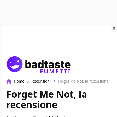
Recensioni
Format video
Marvel
Netflix
Disney+
Prime
X
FUMETTI
Home
Recensioni
Forget Me Not, la recensione
Forget Me Not, la
recensione