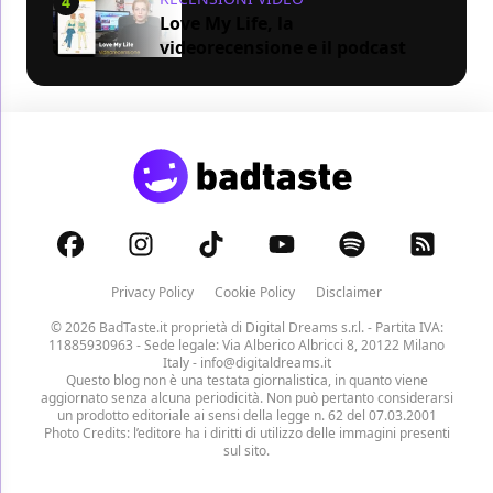
4
Love My Life, la
videorecensione e il podcast
Privacy Policy
Cookie Policy
Disclaimer
© 2026 BadTaste.it proprietà di
Digital Dreams s.r.l.
- Partita IVA:
11885930963 - Sede legale: Via Alberico Albricci 8, 20122 Milano
Italy -
info@digitaldreams.it
Questo blog non è una testata giornalistica, in quanto viene
aggiornato senza alcuna periodicità. Non può pertanto considerarsi
un prodotto editoriale ai sensi della legge n. 62 del 07.03.2001
Photo Credits: l’editore ha i diritti di utilizzo delle immagini presenti
sul sito.