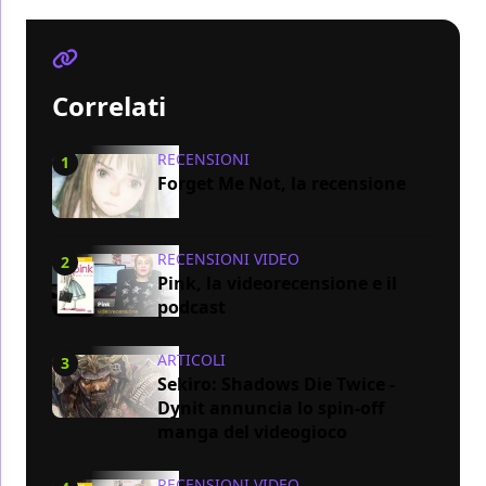
Correlati
RECENSIONI
1
Forget Me Not, la recensione
RECENSIONI VIDEO
2
Pink, la videorecensione e il
podcast
ARTICOLI
3
Sekiro: Shadows Die Twice -
Dynit annuncia lo spin-off
manga del videogioco
RECENSIONI VIDEO