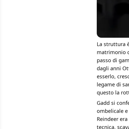
La struttura 
matrimonio di
passo di gamb
dagli anni Ot
esserlo, cres
legame di san
questo la rot
Gadd si conf
ombelicale e 
Reindeer era 
tecnica, scav