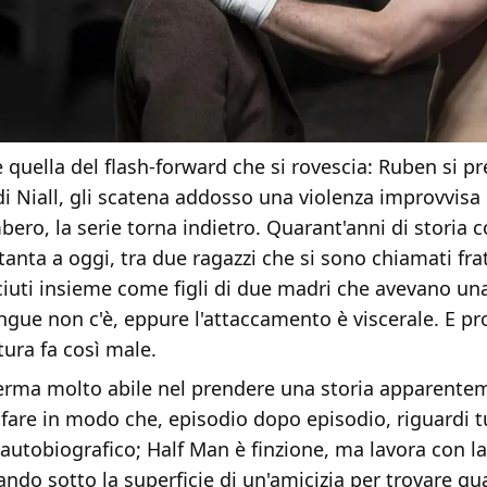
è quella del flash-forward che si rovescia: Ruben si pr
 Niall, gli scatena addosso una violenza improvvisa e
ero, la serie torna indietro. Quarant'anni di storia c
tanta a oggi, tra due ragazzi che si sono chiamati frat
ciuti insieme come figli di due madri che avevano una 
gue non c'è, eppure l'attaccamento è viscerale. E pr
tura fa così male.
erma molto abile nel prendere una storia apparente
fare in modo che, episodio dopo episodio, riguardi t
autobiografico; Half Man è finzione, ma lavora con la
ando sotto la superficie di un'amicizia per trovare qu