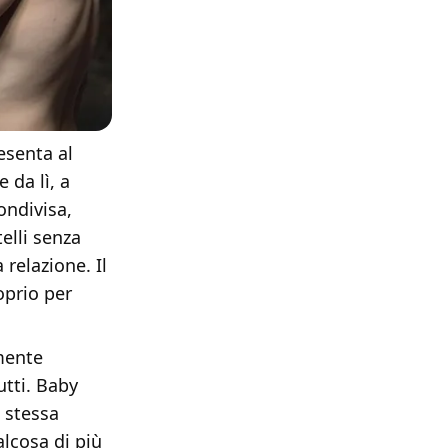
esenta al
 da lì, a
ondivisa,
elli senza
relazione. Il
oprio per
mente
utti. Baby
 stessa
alcosa di più