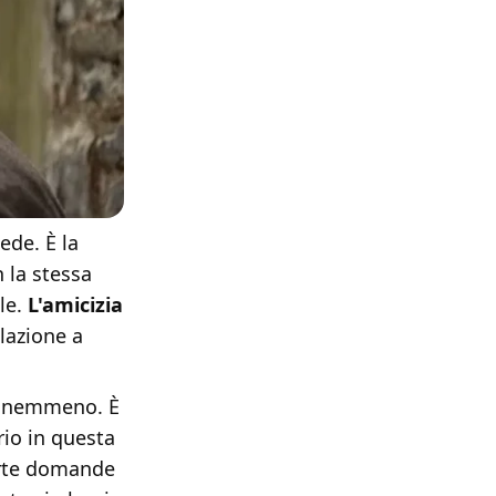
ede. È la
 la stessa
le.
L'amicizia
lazione a
va nemmeno. È
rio in questa
certe domande