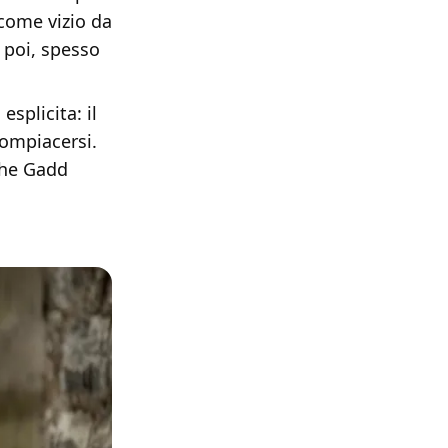
 come vizio da
 poi, spesso
esplicita: il
compiacersi.
 che Gadd