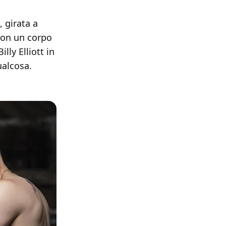
 girata a
 con un corpo
lly Elliott in
ualcosa.