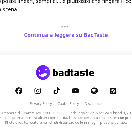
poste lineari, semplici… e piuttosto che fingere il co
n scena.
Continua a leggere su BadTaste
Privacy Policy
Cookie Policy
Disclaimer
 Dreams s.r.l.
- Partita IVA: 11885930963 - Sede legale: Via Alberico Albricci 8, 20
viene aggiornato senza alcuna periodicità. Non può pertanto considerarsi un prodo
Photo Credits: l’editore ha i diritti di utilizzo delle immagini presenti sul sito.