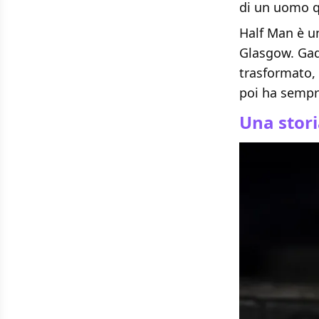
di un uomo q
Half Man è un
Glasgow. Gadd
trasformato, 
poi ha sempre
Una stori