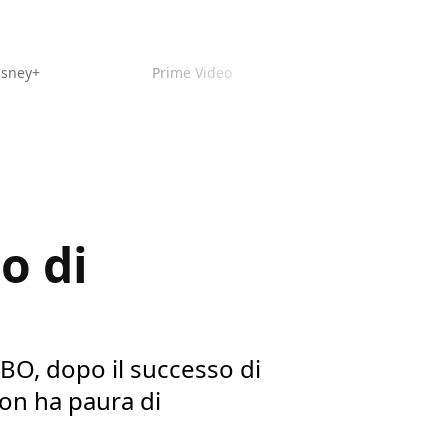
isney+
Prime Video
o di
BO, dopo il successo di
non ha paura di