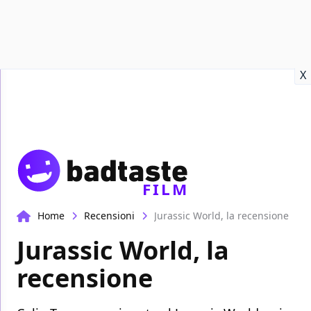
Recensioni
Format video
Marvel
Netflix
Disney+
Prime
X
FILM
Home
Recensioni
Jurassic World, la recensione
Jurassic World, la
recensione