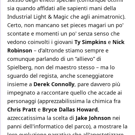
sia quando affidati alle sapienti mani della
Industrial Light & Magic che agli animatronic).
Certo, non mancano set pieces magari un po'
scontate e momenti un po' senza senso che
vedono coinvolti i giovani
Ty Simpkins
e
Nick
Robinson
– d'altronde stiamo sempre e
comunque parlando di un “allievo” di
Spielberg, non del maestro stesso – ma lo
sguardo del regista, anche sceneggiatore
insieme a
Derek Connolly
, pare davvero più
impegnato a raccontare quello che accade ai
personaggi (apprezzabilissima la chimica fra
Chris
Pratt
e
Bryce
Dallas
Howard
,
azzeccatissima la scelta di
Jake
Johnson
nei
panni dell'informatico del parco), a mostrare la
loro evoluzione narrativa che all'anestetizzare