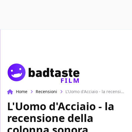
Recensioni
Format video
Marvel
Netflix
D
FILM
Home
Recensioni
L'Uomo d'Acciaio - la recensione della colonna sonora
L'Uomo d'Acciaio - la
recensione della
colonna sonora