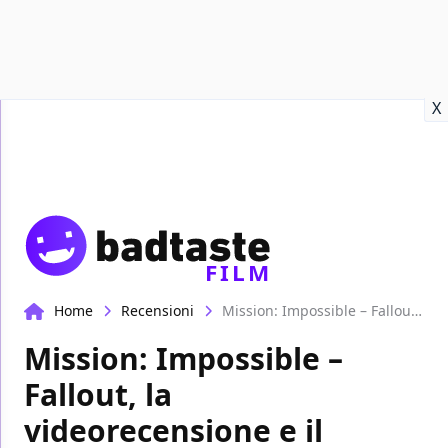
Recensioni
Format video
Marvel
Netflix
Disney+
Prime
X
FILM
Home
Recensioni
Mission: Impossible – Fallout, la videorecensione e il podcast
Mission: Impossible –
Fallout, la
videorecensione e il