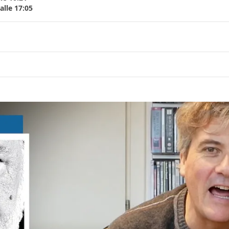
lle 17:05