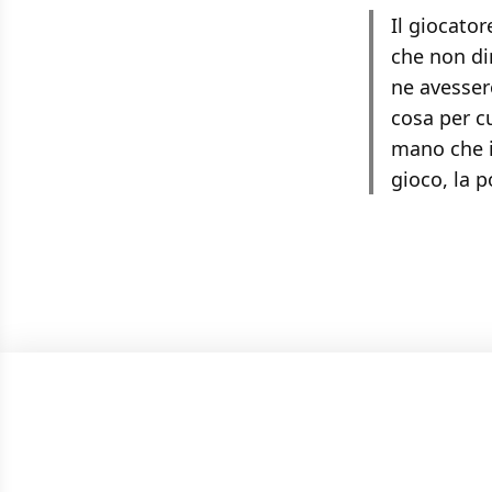
Il giocator
che non di
ne avesser
cosa per c
mano che il
gioco, la p