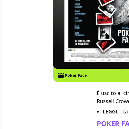
Poker Face
È uscito al 
Russell Crow
LEGGI
-
La
POKER FA