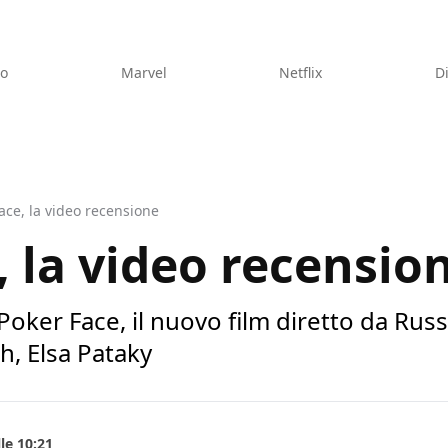
eo
Marvel
Netflix
D
ace, la video recensione
, la video recensio
Poker Face, il nuovo film diretto da Rus
, Elsa Pataky
le 10:21