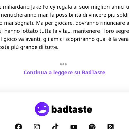
e miliardario Jake Foley regala ai suoi migliori amici 
menticheranno mai: la possibilità di vincere più soldi
o mai sognati. Ma per giocare, dovranno rinunciare al
ui hanno lottato tutta la vita… mantenere i loro segre
 gioco va avanti, gli amici scopriranno qual è la vera
osta più grande di tutte.
Continua a leggere su BadTaste