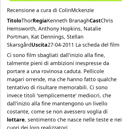
Recensione a cura di ColinMckenzie
Titolo
Thor
Regia
Kenneth Branagh
Cast
Chris
Hemsworth, Anthony Hopkins, Natalie
Portman, Kat Dennings, Stellan
Skarsgård
Uscita
27-04-2011 La scheda del film
Ci sono film sbagliati dall'inizio alla fine,
talmente pieni di ambizioni inespresse da
portare a una rovinosa caduta. Pellicole
magari orrende, ma che hanno fatto qualche
tentativo di risultare memorabili. Ci sono
invece titoli 'semplicemente' mediocri, che
dall'inizio alla fine mantengono un livello
costante, come se non avessero voglia di
lottare
, sentimento che nasce nelle teste e nei
cuori dei loro realizzatori.