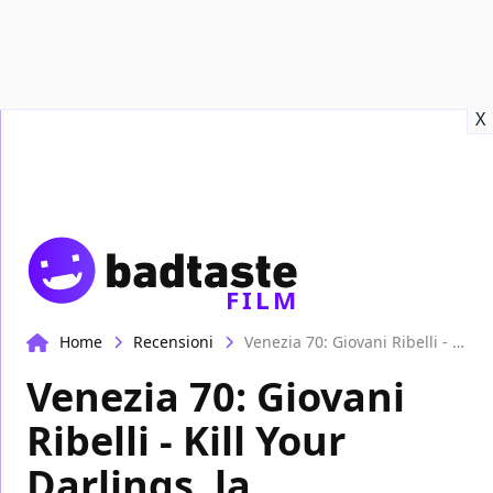
Recensioni
Format video
Marvel
Netflix
Disney+
Prime
X
FILM
Home
Recensioni
Venezia 70: Giovani Ribelli - Kill Your Darlings, la recensione
Venezia 70: Giovani
Ribelli - Kill Your
Darlings, la