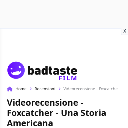
Recensioni
Format video
Marvel
Netflix
Disney+
Prime
X
FILM
Home
Recensioni
Videorecensione - Foxcatcher - Una Storia Americana
Videorecensione -
Foxcatcher - Una Storia
Americana