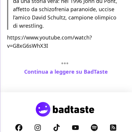
da una storia vera: nel 1996 John du Pont,
affetto da schizofrenia paranoide, uccise
l’amico David Schultz, campione olimpico
di wrestling.
https://www.youtube.com/watch?
v=G8xG6sWhX3I
Continua a leggere su BadTaste