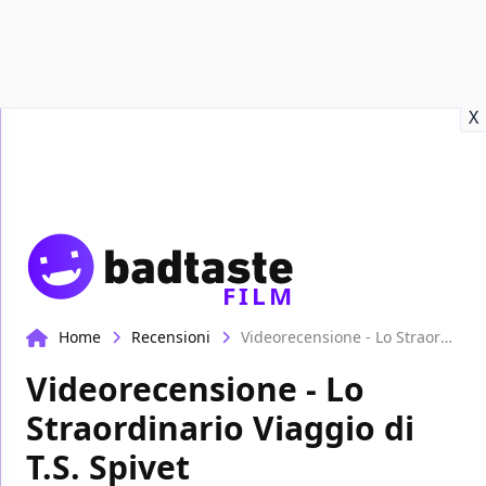
Recensioni
Format video
Marvel
Netflix
Disney+
Prime
X
FILM
Home
Recensioni
Videorecensione - Lo Straordinario Viaggio di T.S. Spivet
Videorecensione - Lo
Straordinario Viaggio di
T.S. Spivet