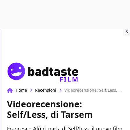
Recensioni
Format video
Marvel
Netflix
Disney+
Prime
X
FILM
Home
Recensioni
Videorecensione: Self/Less, di Tarsem
Videorecensione:
Self/Less, di Tarsem
Francesco Alò ci parla di Self/less, il nuovo film