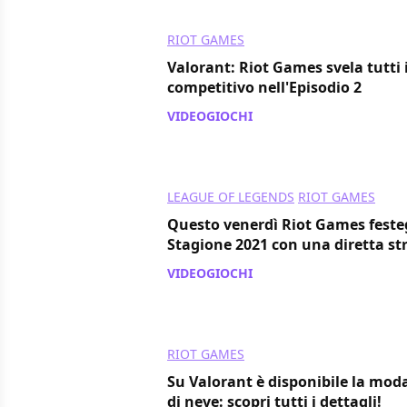
RIOT GAMES
Valorant: Riot Games svela tutti i
competitivo nell'Episodio 2
VIDEOGIOCHI
/ 11 gen 2021
LEAGUE OF LEGENDS
RIOT GAMES
Questo venerdì Riot Games festegg
Stagione 2021 con una diretta s
VIDEOGIOCHI
/ 05 gen 2021
RIOT GAMES
Su Valorant è disponibile la moda
di neve: scopri tutti i dettagli!