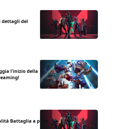
 dettagli del
ia l'inizio della
treaming!
lità Battaglia a palle