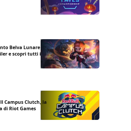
1
vento Belva Lunare
ler e scopri tutti i
ll Campus Clutch, la
a di Riot Games