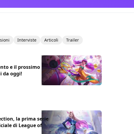
sioni
Interviste
Articoli
Trailer
nto e il prossimo
 da oggi!
ction, la prima serie
iciale di League of