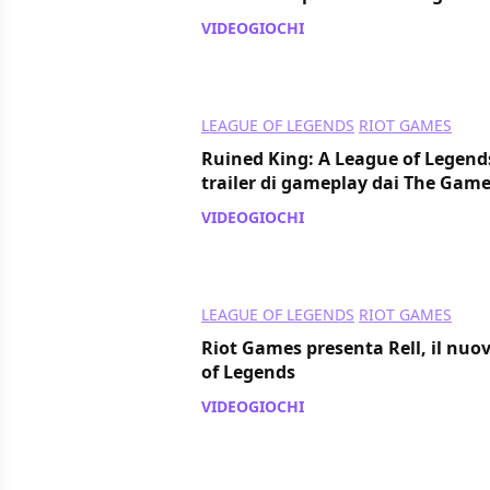
VIDEOGIOCHI
/ 17 dic 2020
LEAGUE OF LEGENDS
RIOT GAMES
Ruined King: A League of Legends
trailer di gameplay dai The Gam
VIDEOGIOCHI
/ 11 dic 2020
LEAGUE OF LEGENDS
RIOT GAMES
Riot Games presenta Rell, il nu
of Legends
VIDEOGIOCHI
/ 23 nov 2020