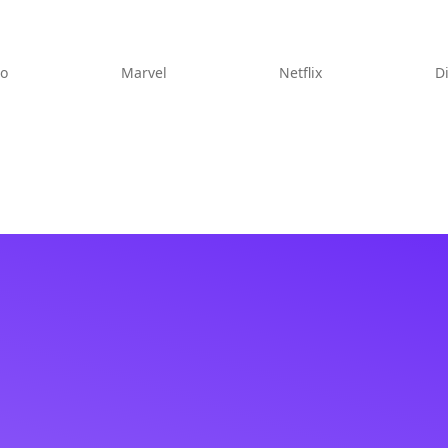
eo
Marvel
Netflix
D