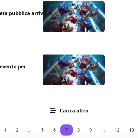
eta pubblica arriva in
'evento per
Carica altro
1
2
...
5
6
7
8
9
...
12
13