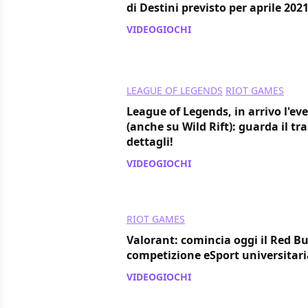
di Destini previsto per aprile 202
VIDEOGIOCHI
/ 11 feb 2021
LEAGUE OF LEGENDS
RIOT GAMES
League of Legends, in arrivo l'e
(anche su Wild Rift): guarda il trai
dettagli!
VIDEOGIOCHI
/ 02 feb 2021
RIOT GAMES
Valorant: comincia oggi il Red Bu
competizione eSport universitari
VIDEOGIOCHI
/ 26 gen 2021