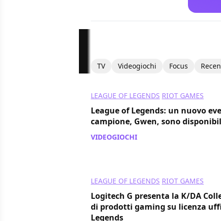
TV
Videogiochi
Focus
Recen
LEAGUE OF LEGENDS
RIOT GAMES
League of Legends: un nuovo eve
campione, Gwen, sono disponibili
VIDEOGIOCHI
/ 31 mar 2021
LEAGUE OF LEGENDS
RIOT GAMES
Logitech G presenta la K/DA Colle
di prodotti gaming su licenza uff
Legends