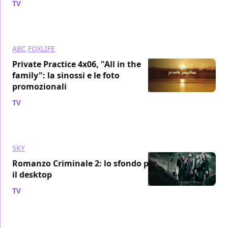
TV
/ 15 ott 2010
ABC
FOXLIFE
Private Practice 4x06, "All in the
family": la sinossi e le foto
promozionali
TV
/ 15 ott 2010
SKY
Romanzo Criminale 2: lo sfondo per
il desktop
TV
/ 13 ott 2010