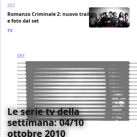
SKY
Romanzo Criminale 2: nuovo trailer
e foto dal set
TV
/ 04 ott 2010
SKY
Le serie tv della
settimana: 04/10
ottobre 2010