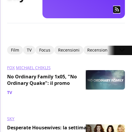
Film
TV
Focus
Recensioni
Recensioni Video
I
FOX
MICHAEL CHIKLIS
No Ordinary Family 1x05, "No
Ordinary Quake": il promo
TV
/ 26 ott 2010
SKY
Desperate Housewives: la settima