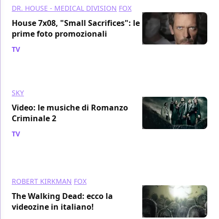
DR. HOUSE - MEDICAL DIVISION
FOX
House 7x08, "Small Sacrifices": le
prime foto promozionali
TV
/ 18 ott 2010
SKY
Video: le musiche di Romanzo
Criminale 2
TV
/ 18 ott 2010
ROBERT KIRKMAN
FOX
The Walking Dead: ecco la
videozine in italiano!