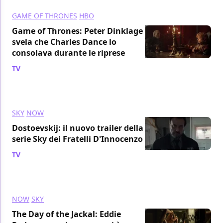
GAME OF THRONES
HBO
Game of Thrones: Peter Dinklage
svela che Charles Dance lo
consolava durante le riprese
TV
/ 21 ott 2024
SKY
NOW
Dostoevskij: il nuovo trailer della
serie Sky dei Fratelli D'Innocenzo
TV
/ 21 ott 2024
NOW
SKY
The Day of the Jackal: Eddie