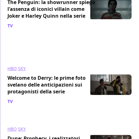
The Penguin: la showrunner spiega
l'assenza di iconici villain come
Joker e Harley Quinn nella serie
TV
/ 04 nov 2024
HBO
SKY
Welcome to Derry: le prime foto
svelano delle anticipazioni sui
protagonisti della serie
TV
/ 01 nov 2024
HBO
SKY
Dune: Prophecy, i realizzatori