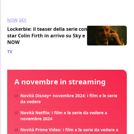
NOW
SKY
Lockerbie: il teaser della serie con
star Colin Firth in arrivo su Sky e
NOW
TV
/ 14 ott 2024
A novembre in streaming
Novità Disney+ novembre 2024: i film e le serie
da vedere
Novità Netflix: i film e le serie da vedere a
novembre 2024
Novità Prime Video: i film e le serie da vedere a