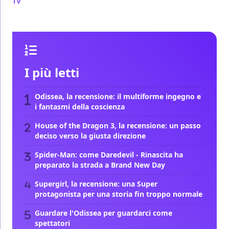
TV
/ 24 ott 2024
I più letti
Odissea, la recensione: il multiforme ingegno e
i fantasmi della coscienza
House of the Dragon 3, la recensione: un passo
deciso verso la giusta direzione
Spider-Man: come Daredevil - Rinascita ha
preparato la strada a Brand New Day
Supergirl, la recensione: una Super
protagonista per una storia fin troppo normale
Guardare l'Odissea per guardarci come
spettatori