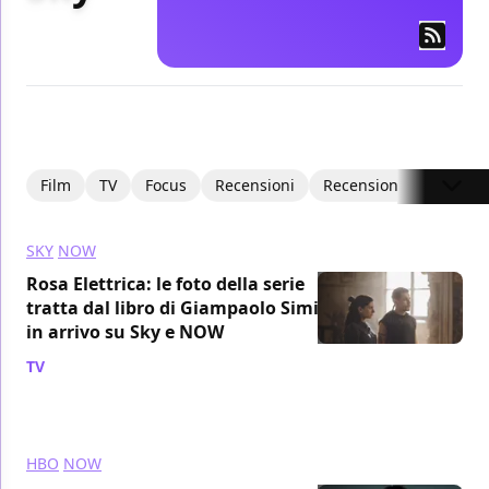
Film
TV
Focus
Recensioni
Recensioni Video
I
SKY
NOW
Rosa Elettrica: le foto della serie
tratta dal libro di Giampaolo Simi
in arrivo su Sky e NOW
TV
/ 06 nov 2024
HBO
NOW