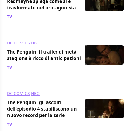
Redmayne spiega come si è
trasformato nel protagonista
TV
/ 20 ott 2024
DC COMICS
HBO
The Penguin: il trailer di metà
stagione è ricco di anticipazioni
TV
/ 18 ott 2024
DC COMICS
HBO
The Penguin: gli ascolti
dell'episodio 4 stabiliscono un
nuovo record per la serie
TV
/ 15 ott 2024