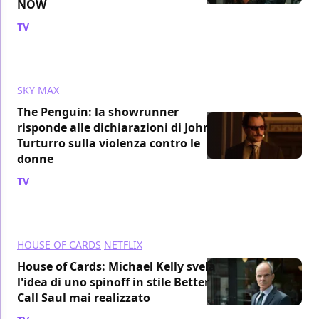
NOW
TV
/ 25 ott 2024
SKY
MAX
The Penguin: la showrunner
risponde alle dichiarazioni di John
Turturro sulla violenza contro le
donne
TV
/ 24 ott 2024
HOUSE OF CARDS
NETFLIX
House of Cards: Michael Kelly svela
l'idea di uno spinoff in stile Better
Call Saul mai realizzato