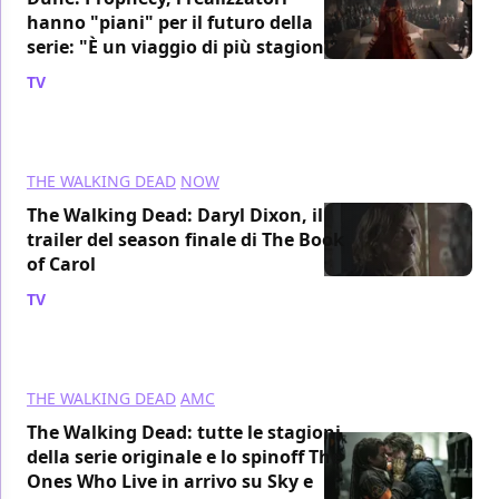
hanno "piani" per il futuro della
serie: "È un viaggio di più stagioni"
TV
/ 30 ott 2024
THE WALKING DEAD
NOW
The Walking Dead: Daryl Dixon, il
trailer del season finale di The Book
of Carol
TV
/ 28 ott 2024
THE WALKING DEAD
AMC
The Walking Dead: tutte le stagioni
della serie originale e lo spinoff The
Ones Who Live in arrivo su Sky e