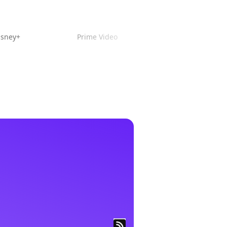
isney+
Prime Video