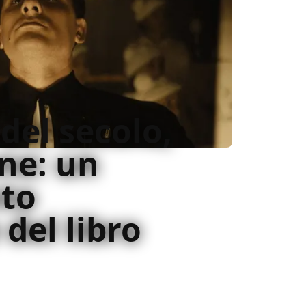
o del secolo,
one: un
to
del libro
 maestosa produttivamente, trova la sua