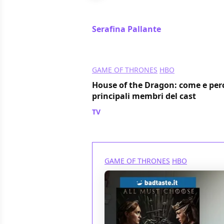
La guerra civile tra i Targaryen è so
vedere nella terza stagione di Hou
Serafina Pallante
/ 13 ago 2024
GAME OF THRONES
HBO
House of the Dragon: come e perch
principali membri del cast
TV
/ 11 ago 2024
GAME OF THRONES
HBO