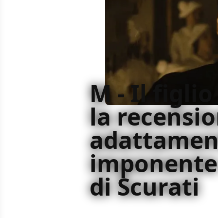
M - Il figli
la recensi
adattamen
imponente 
di Scurati
M - Il figlio del secolo è un'opera