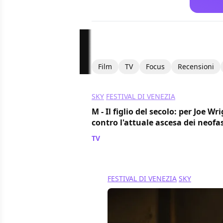
Film
TV
Focus
Recensioni
SKY
FESTIVAL DI VENEZIA
M - Il figlio del secolo: per Joe Wr
contro l'attuale ascesa dei neofas
TV
/ 05 set 2024
FESTIVAL DI VENEZIA
SKY