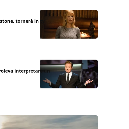
wstone, tornerà in tv
voleva interpretare un