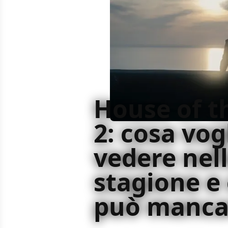
House of t
2: cosa vo
vedere nell
stagione e
può manca