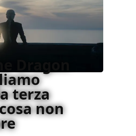
he Dragon
gliamo
a terza
 cosa non
re