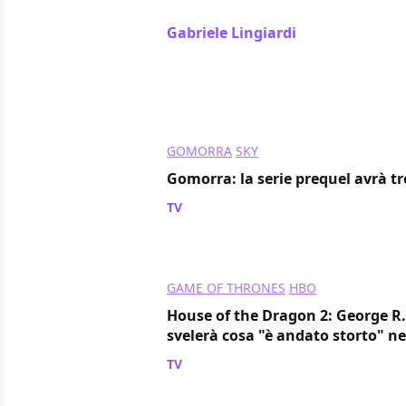
originalità nella prospettiva con cui
Gabriele Lingiardi
/ 05 set 2024
GOMORRA
SKY
Gomorra: la serie prequel avrà tr
TV
/ 03 set 2024
GAME OF THRONES
HBO
House of the Dragon 2: George R.
svelerà cosa "è andato storto" nel
TV
/ 30 ago 2024