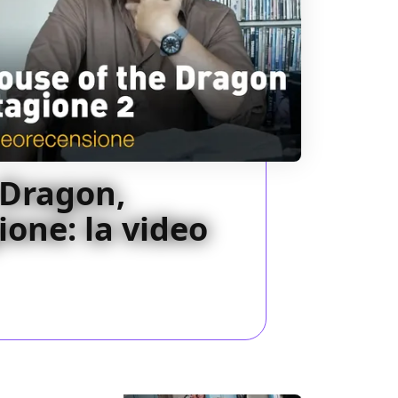
 Dragon,
one: la video