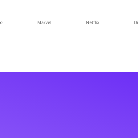
eo
Marvel
Netflix
D