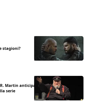
 indaga la Storia.
e stagioni?
R. Martin anticipa che
la serie