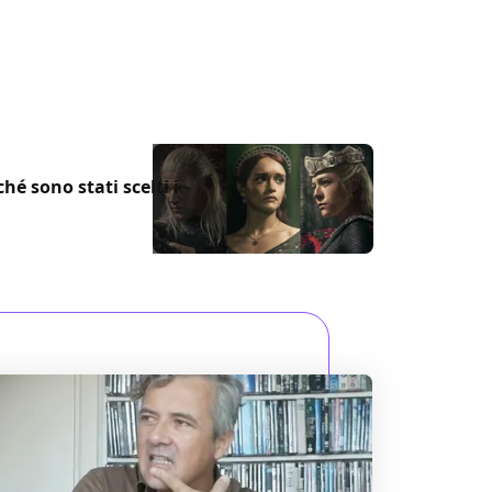
lo all'inizio: ecco cosa ci aspettiamo di
se of the Dragon
é sono stati scelti i