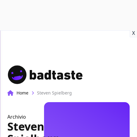
Recensioni
Format video
Marvel
Netflix
Disney+
Prime
X
Home
Steven Spielberg
Archivio
Steven