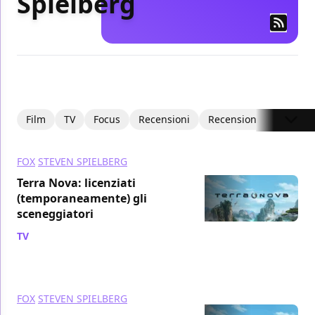
Spielberg
Film
TV
Focus
Recensioni
Recensioni Video
I
FOX
STEVEN SPIELBERG
Terra Nova: licenziati
(temporaneamente) gli
sceneggiatori
TV
/ 04 nov 2010
FOX
STEVEN SPIELBERG