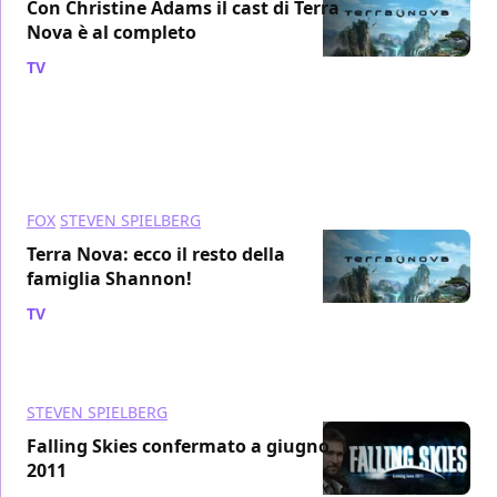
Con Christine Adams il cast di Terra
Nova è al completo
TV
/ 03 nov 2010
FOX
STEVEN SPIELBERG
Terra Nova: ecco il resto della
famiglia Shannon!
TV
/ 27 ott 2010
STEVEN SPIELBERG
Falling Skies confermato a giugno
2011