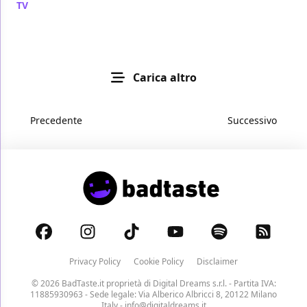
TV
/ 22 ott 2010
Carica altro
Precedente
Successivo
Privacy Policy
Cookie Policy
Disclaimer
© 2026 BadTaste.it proprietà di
Digital Dreams s.r.l.
- Partita IVA:
11885930963 - Sede legale: Via Alberico Albricci 8, 20122 Milano
Italy -
info@digitaldreams.it