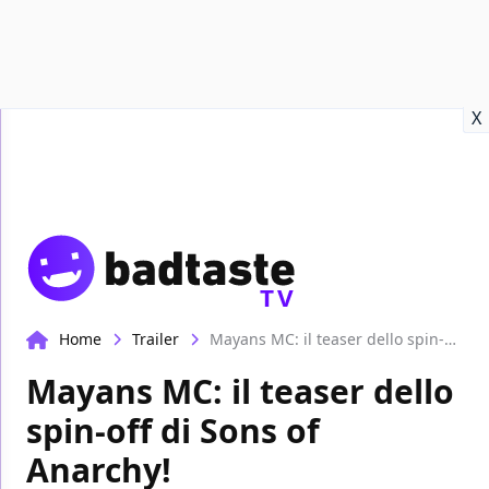
Recensioni
Format video
Marvel
Netflix
Disney+
Prime
X
TV
Home
Trailer
Mayans MC: il teaser dello spin-off di Sons of Anarchy!
Mayans MC: il teaser dello
spin-off di Sons of
Anarchy!