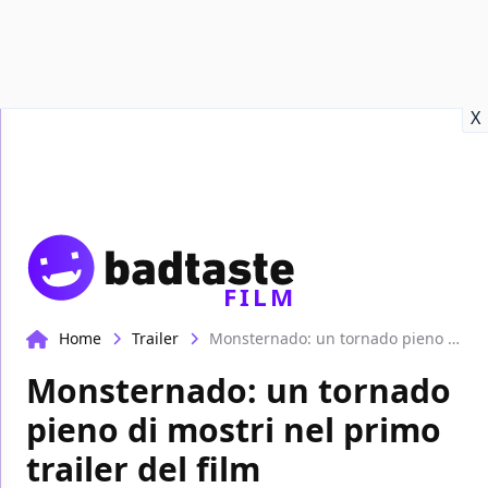
Recensioni
Format video
Marvel
Netflix
Disney+
Prime
X
FILM
Home
Trailer
Monsternado: un tornado pieno di mostri nel primo trailer del film
Monsternado: un tornado
pieno di mostri nel primo
trailer del film