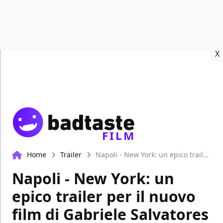
Recensioni
Format video
Marvel
Netflix
Disney+
Prime
X
FILM
Home
Trailer
Napoli - New York: un epico trailer per il nuovo film di Gabriele Salvatores
Napoli - New York: un
epico trailer per il nuovo
film di Gabriele Salvatores