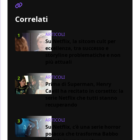
Correlati
ARTICOLI
1
Su Netflix, la sitcom cult per
eccellenza, tra successo e
storyline problematiche e non
più attuali
ARTICOLI
2
Prima di Superman, Henry
Cavill ha recitato in corsetto: la
serie Netflix che tutti stanno
recuperando
ARTICOLI
3
Su Netflix, c'è una serie horror
polacca che trasforma Babbo