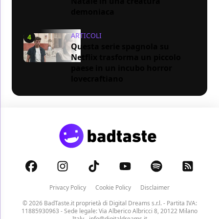
Natale in una creatura
demoniaca
ARTICOLI
4
Questa serie spagnola su
Netflix trasforma un piccolo
paese in un incubo horror
lovecraftiano
Privacy Policy
Cookie Policy
Disclaimer
© 2026 BadTaste.it proprietà di
Digital Dreams s.r.l.
- Partita IVA:
11885930963 - Sede legale: Via Alberico Albricci 8, 20122 Milano
Italy -
info@digitaldreams.it