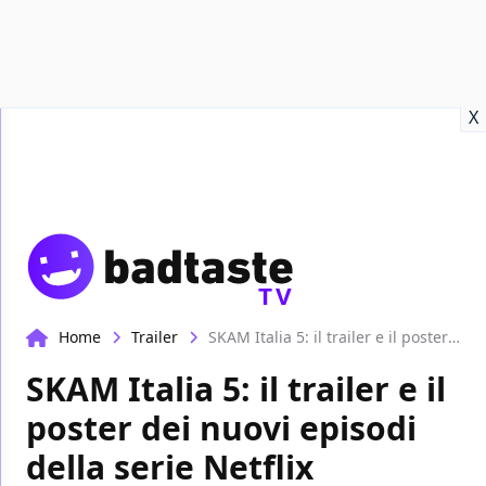
Recensioni
Format video
Marvel
Netflix
Disney+
Prime
X
TV
Home
Trailer
SKAM Italia 5: il trailer e il poster dei nuovi episodi della serie Netflix
SKAM Italia 5: il trailer e il
poster dei nuovi episodi
della serie Netflix