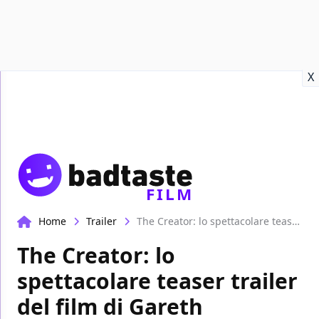
Recensioni
Format video
Marvel
Netflix
Disney+
Prime
X
FILM
Home
Trailer
The Creator: lo spettacolare teaser trailer del film di Gareth Edwards!
The Creator: lo
spettacolare teaser trailer
del film di Gareth