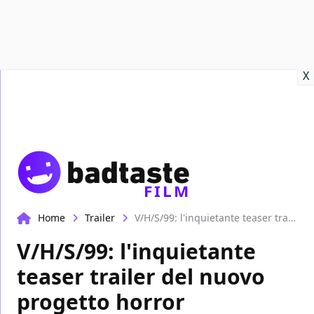
Recensioni
Format video
Marvel
Netflix
Disney+
Prime
X
FILM
Home
Trailer
V/H/S/99: l'inquietante teaser trailer del nuovo progetto horror antologico
V/H/S/99: l'inquietante
teaser trailer del nuovo
progetto horror