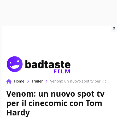
Recensioni
Format video
Marvel
Netflix
Disney+
Prime
X
FILM
Home
Trailer
Venom: un nuovo spot tv per il cinecomic con Tom Hardy
Venom: un nuovo spot tv
per il cinecomic con Tom
Hardy